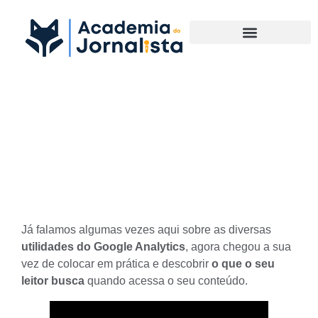
Materias Complementares
Descubra como escrever o
que o leitor busca usando o
Google Analytics
Já falamos algumas vezes aqui sobre as diversas
utilidades do Google
Analytics
, agora chegou a sua
vez de colocar em prática e descobrir
o que o seu
leitor busca
quando acessa o seu conteúdo.