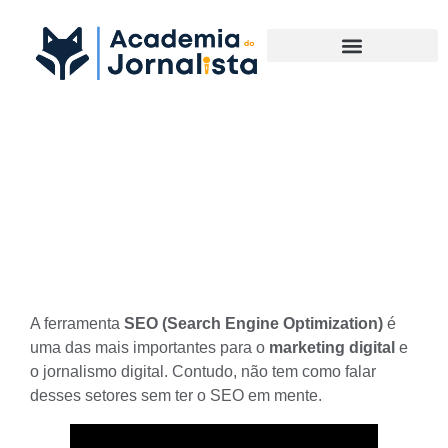
Materias Complementares
Conteúdo para web: valorize
seu conteúdo sem esquecer
do SEO
A ferramenta
SEO (Search Engine Optimization)
é
uma das mais importantes para o
marketing digital
e
o j
ornalismo digital
. Contudo, não tem como falar
desses setores sem ter o SEO em mente.