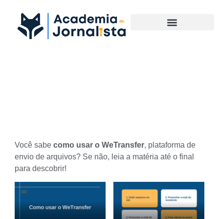
Materias Complementares
Confira como usar o
WeTransfer
Você sabe
como usar o WeTransfer
, plataforma de
envio de arquivos? Se não, leia a matéria até o final
para descobrir!