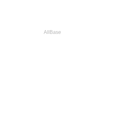
a
Parceiros
AllBase