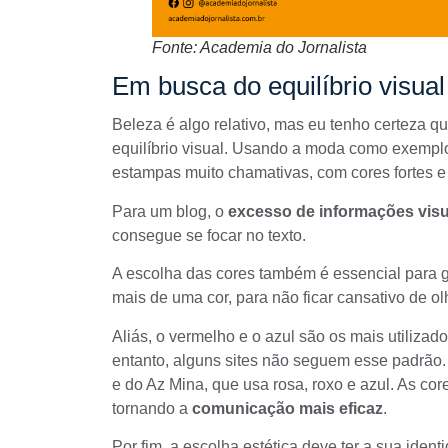
Fonte: Academia do Jornalista
Em busca do equilíbrio visual
Beleza é algo relativo, mas eu tenho certeza 
equilíbrio visual. Usando a moda como exempl
estampas muito chamativas, com cores fortes e
Para um blog, o
excesso de informações visu
consegue se focar no texto.
A escolha das cores também é essencial para ge
mais de uma cor, para não ficar cansativo de o
Aliás, o vermelho e o azul são os mais utilizado
entanto, alguns sites não seguem esse padrão
e do
Az Mina
, que usa rosa, roxo e azul. As c
tornando a
comunicação mais eficaz
.
Por fim, a escolha estética deve ter a sua iden