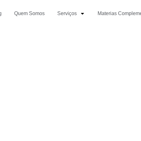
g
Quem Somos
Serviços
Materias Complem
 blog bonito e harmôn
e