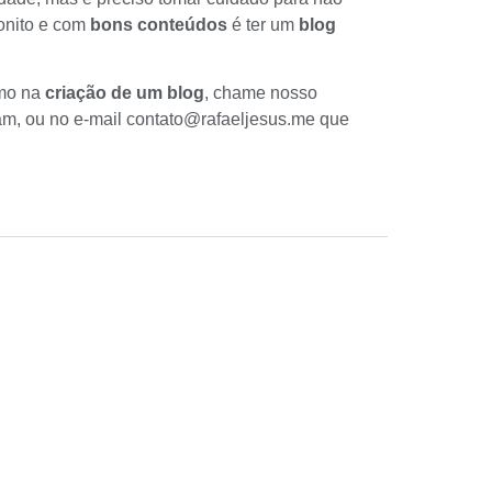
onito e com
bons conteúdos
é ter um
blog
smo na
criação de um blog
, chame nosso
am, ou no e-mail
contato@rafaeljesus.me
que