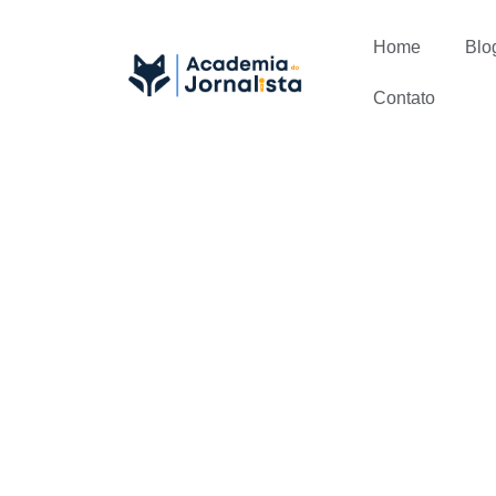
Home
Blo
Contato
Como ter um
visualment