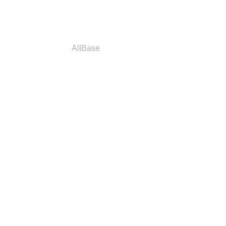
a
Parceiros
AllBase