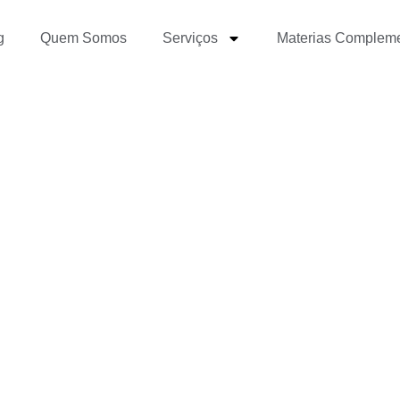
g
Quem Somos
Serviços
Materias Complem
ganizar?