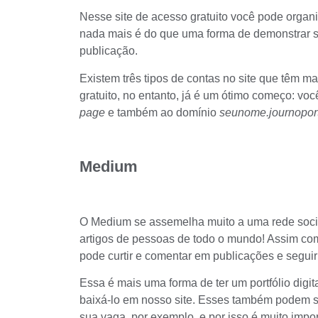
Nesse site
de acesso gratuito você pode organiz
nada mais é do que uma forma de demonstrar s
publicação.
Existem três tipos de contas no site que têm m
gratuito, no entanto, já é um ótimo começo: você
page
e também ao domínio
seunome.journoport
Medium
O
Medium
se assemelha muito a uma rede socia
artigos de pessoas de todo o mundo! Assim com
pode curtir e comentar em publicações e seguir 
Essa é mais uma forma de ter um portfólio digit
baixá-lo
em nosso site
. Esses também podem se
sua vaga, por exemplo, e por isso é muito impo