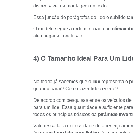
dispensável na montagem do texto.
Essa junção de parágrafos do lide e sublide 
O modelo segue a ordem iniciada no
clímax do
até chegar à conclusão.
4) O Tamanho Ideal Para Um Lid
Na teoria já sabemos que o
lide
representa o p
quando parar? Como fazer lide certeiro?
De acordo com pesquisas entre os veículos de
para um lide
. Essa quantidade é suficiente pa
todos os princípios básicos da
pirâmide invert
Vale ressaltar a necessidade de aperfeiçoamen
fazer um bom lide jornalístico
, é importante q