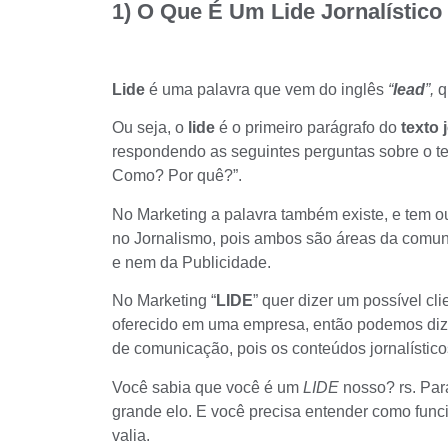
1) O Que É Um Lide Jornalístico
Lide
é uma palavra que vem do inglês
“
lead
”,
q
Ou seja, o
lide
é o primeiro parágrafo do
texto j
respondendo as seguintes perguntas sobre o 
Como? Por quê?”.
No Marketing a palavra também existe, e tem 
no Jornalismo, pois ambos são áreas da comun
e nem da Publicidade.
No Marketing “
LIDE
” quer dizer um possível cl
oferecido em uma empresa, então podemos dize
de comunicação, pois os conteúdos jornalístico
Você sabia que você é um
LIDE
nosso? rs. Par
grande elo. E você precisa entender como funci
valia.