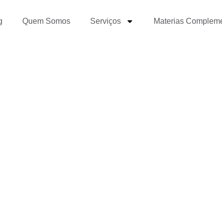
g
Quem Somos
Serviços
Materias Complem
icas de Como fazer um 