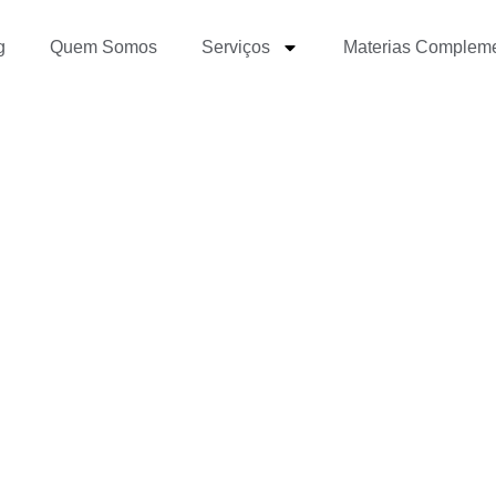
g
Quem Somos
Serviços
Materias Complem
sobre futebol no blog?