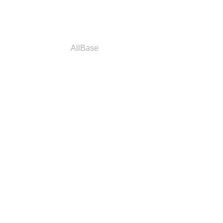
a
Parceiros
AllBase