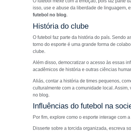
O futebol mexe com a emoção, pois faz parte da
isso, use e abuse da liberdade de linguagem,
futebol no blog
.
História do clube
O futebol faz parte da história do país. Sendo 
torno do esporte é uma grande forma de colabo
clube.
Além disso, democratizar o acesso às essas i
acadêmicos de história e outras ciências humana
Aliás, contar a história de times pequenos, co
culturalmente com a comunidade local. Assim, v
no blog.
Influências do futebol na soc
Por fim, explore como o esporte interage com a 
Disserte sobre a torcida organizada, escreva s