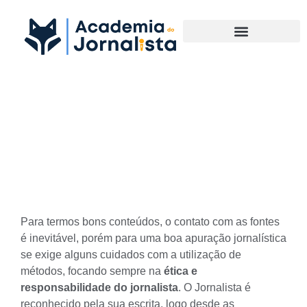
Materias Complementares
Como conseguir melhores
resultados na apuração
jornalística
Para termos
bons conteúdos
, o contato com as fontes
é inevitável, porém para uma boa apuração jornalística
se exige alguns cuidados com a utilização de
métodos, focando sempre na
ética e
responsabilidade do jornalista
. O Jornalista é
reconhecido pela sua escrita, logo desde as