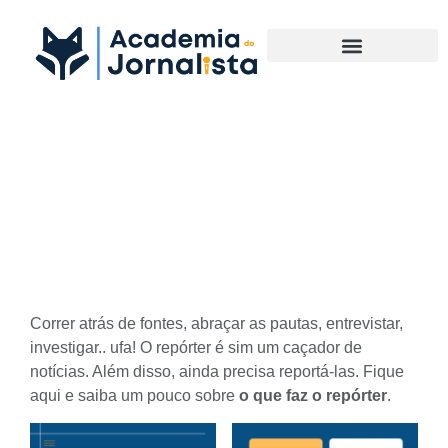
Materias Complementares
Caçadores de notícias: saiba
mais sobre o que faz o
repórter
Correr atrás de fontes, abraçar as pautas, entrevistar,
investigar.. ufa! O repórter é sim um caçador de
notícias. Além disso, ainda precisa reportá-las. Fique
aqui e saiba um pouco sobre
o que faz o repórter
.