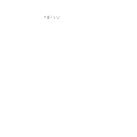
a
Parceiros
AllBase