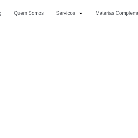
g
Quem Somos
Serviços
Materias Complem
e pessoal: entenda a dif