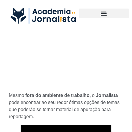
Materias Complementares
Aprenda a ter um “olhar” de
apuração para reportagem
nota 10
Mesmo
fora do ambiente de trabalho
, o
Jornalista
pode encontrar ao seu redor ótimas opções de temas
que poderão se tornar
material de apuração para
reportagem.