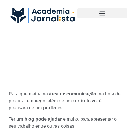
Materias Complementares
Aprenda 3 formas de como
um blog pode ajudar seu
portfólio
Para quem atua na
área de comunicação
, na hora de
procurar emprego, além de um currículo você
precisará de um
portfólio
.
Ter
um blog pode ajudar
e muito, para apresentar o
seu trabalho entre outras coisas.