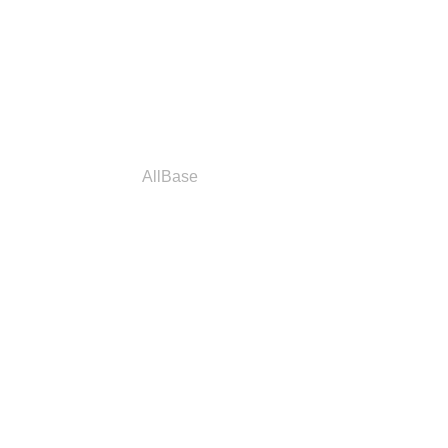
a
Parceiros
AllBase