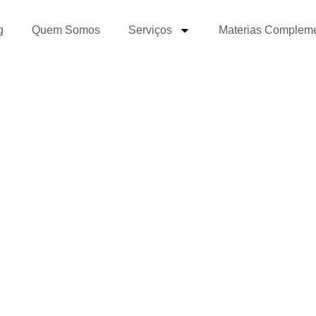
g
Quem Somos
Serviços
Materias Complem
Como Montar a Redação 