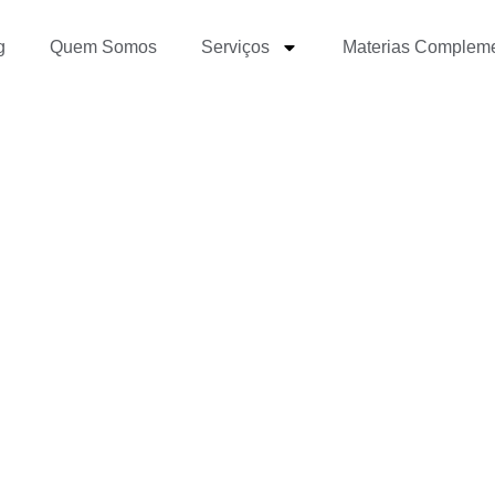
g
Quem Somos
Serviços
Materias Complem
e todo blogueiro deveri