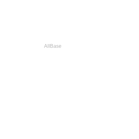
a
Parceiros
AllBase