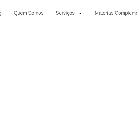
g
Quem Somos
Serviços
Materias Complem
 entre jornalismo invest
iário