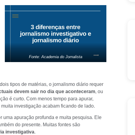
Fonte: Academia do Jornalista
ois tipos de matérias, o
jornalismo diário
requer
ctuais devem sair no dia que aconteceram
, ou
ação é curto. Com menos tempo para apurar,
 muita investigação acabam ficando de lado.
uer uma apuração profunda e muita pesquisa. Ele
também do presente. Muitas
fontes
são
a investigativa
.