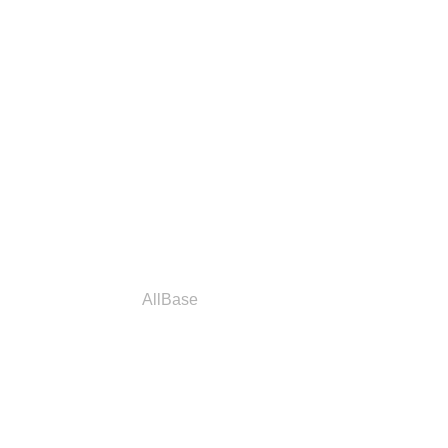
a
Parceiros
AllBase