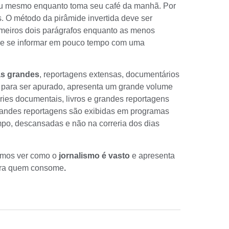
 ou mesmo enquanto toma seu café da manhã. Por
s. O método da
pirâmide invertida
deve ser
rimeiros dois parágrafos enquanto as menos
ode se informar em pouco tempo com uma
as grandes
, reportagens extensas, documentários
o para ser apurado, apresenta um grande volume
ries documentais, livros e grandes reportagens
grandes reportagens são exibidas em programas
o, descansadas e não na correria dos dias
imos ver como o
jornalismo é vasto
e apresenta
ara quem
consome
.