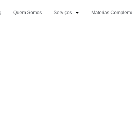
g
Quem Somos
Serviços
Materias Complem
as que todo mundo tem 
ê-los