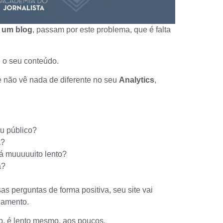
 um blog
, passam por este problema, que é falta
 o seu conteúdo.
e não vê nada de diferente no seu
Analytics
,
eu
público
?
a?
tá muuuuuito lento?
a?
s perguntas de forma positiva, seu site vai
jamento.
b, é lento mesmo, aos poucos.