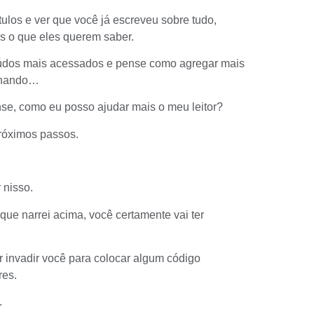
tulos
e ver que você já escreveu sobre tudo,
s o que eles querem saber.
údos mais acessados e pense como agregar mais
anhando…
nse, como eu posso ajudar mais o meu leitor?
próximos passos.
 nisso.
ue narrei acima, você certamente vai ter
 invadir você para colocar algum código
res.
.