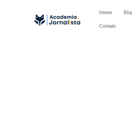
Home
Blo
Contato
03 problem
como resolv