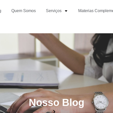
g
Quem Somos
Serviços
Materias Complem
Nosso Blog
Home
Blog