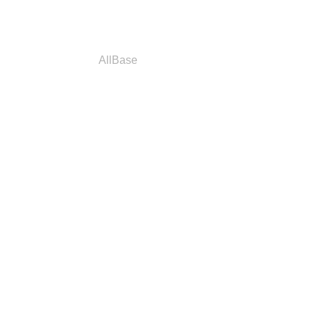
a
Parceiros
AllBase