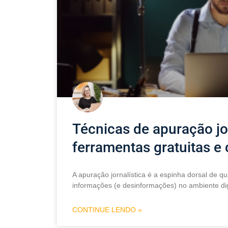
Técnicas de apuração jo
ferramentas gratuitas e 
A apuração jornalística é a espinha dorsal de 
informações (e desinformações) no ambiente digi
CONTINUE LENDO »