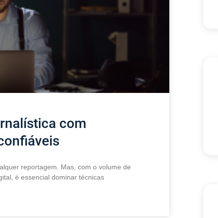
rnalística com
confiáveis
qualquer reportagem. Mas, com o volume de
tal, é essencial dominar técnicas