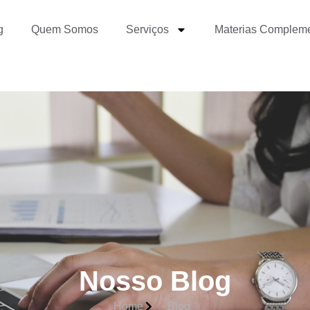
g
Quem Somos
Serviços
Materias Complem
Nosso Blog
Home
Blog