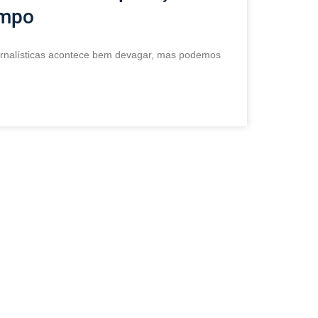
empo
rnalísticas acontece bem devagar, mas podemos
Menu
Categori