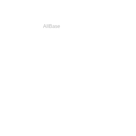
a
Parceiros
AllBase