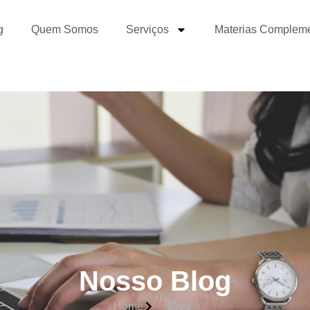
g
Quem Somos
Serviços
Materias Complem
Nosso Blog
Home
Blog