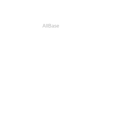
a
Parceiros
AllBase