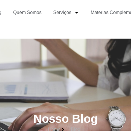
g
Quem Somos
Serviços
Materias Complem
Nosso Blog
Home
Blog