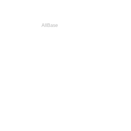
a
Parceiros
AllBase