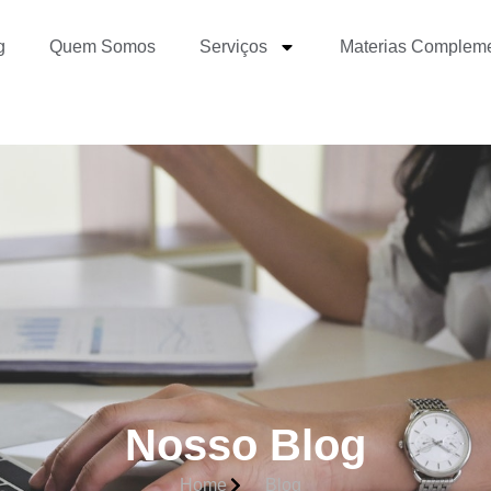
g
Quem Somos
Serviços
Materias Complem
Nosso Blog
Home
Blog