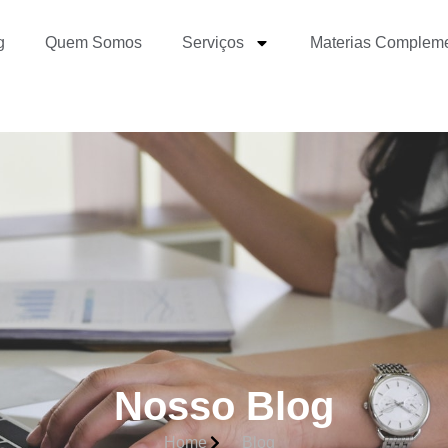
g
Quem Somos
Serviços
Materias Complem
Nosso Blog
Home
Blog