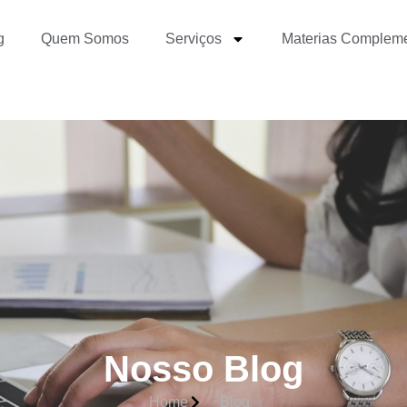
g
Quem Somos
Serviços
Materias Complem
Nosso Blog
Home
Blog