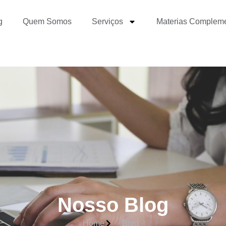
g
Quem Somos
Serviços
Materias Complem
Nosso Blog
Home
Blog