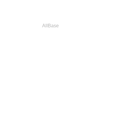
a
Parceiros
AllBase