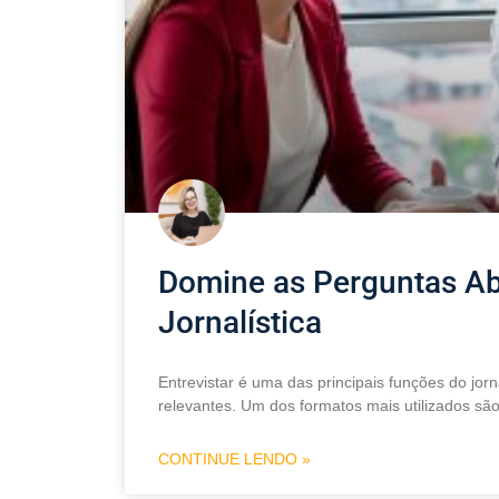
Domine as Perguntas Ab
Jornalística
Entrevistar é uma das principais funções do jor
relevantes. Um dos formatos mais utilizados sã
CONTINUE LENDO »