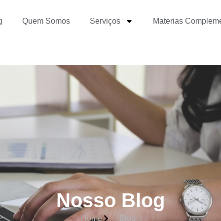
g
Quem Somos
Serviços
Materias Complem
Nosso Blog
Home
Blog