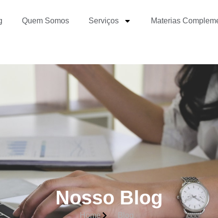
g
Quem Somos
Serviços
Materias Complem
Nosso Blog
Home
Blog