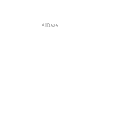
a
Parceiros
AllBase