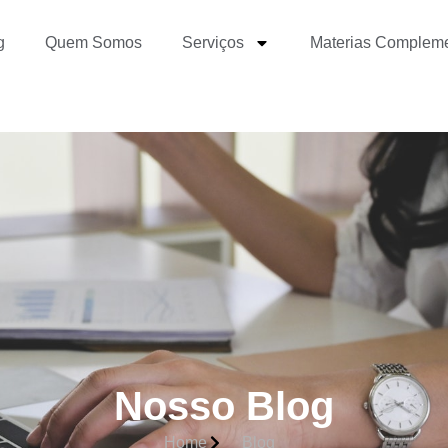
g
Quem Somos
Serviços
Materias Complem
Nosso Blog
Home
Blog