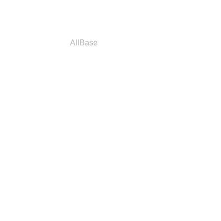
a
Parceiros
AllBase