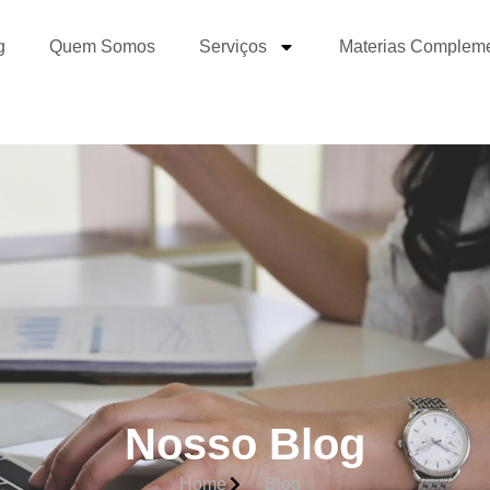
g
Quem Somos
Serviços
Materias Complem
Nosso Blog
Home
Blog