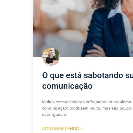
O que está sabotando su
comunicação
Muitos comunicadores enfrentam um problema s
comunicação: produzem muito, mas são pouco per
está ligada à
CONTINUE LENDO »