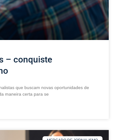
as – conquiste
ho
nalistas que buscam novas oportunidades de
da maneira certa para se