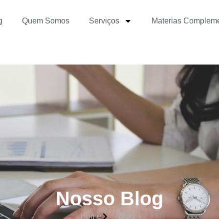
g
Quem Somos
Serviços
Materias Complem
Nosso Blog
Home
Blog