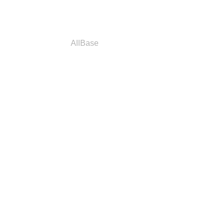
a
Parceiros
AllBase