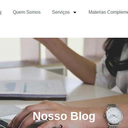
g
Quem Somos
Serviços
Materias Complem
Nosso Blog
Home
Blog