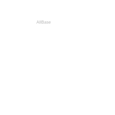
a
Parceiros
AllBase