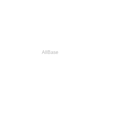
a
Parceiros
AllBase