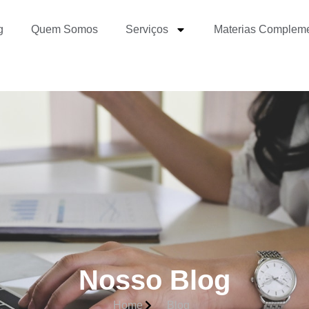
g
Quem Somos
Serviços
Materias Complem
Nosso Blog
Home
Blog