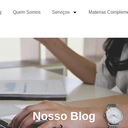
g
Quem Somos
Serviços
Materias Complem
Nosso Blog
Home
Blog