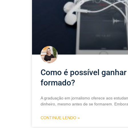
Como é possível ganhar 
formado?
A graduação em jornalismo oferece aos estuda
dinheiro, mesmo antes de se formarem. Embora
CONTINUE LENDO »