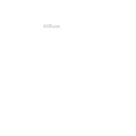
a
Parceiros
AllBase