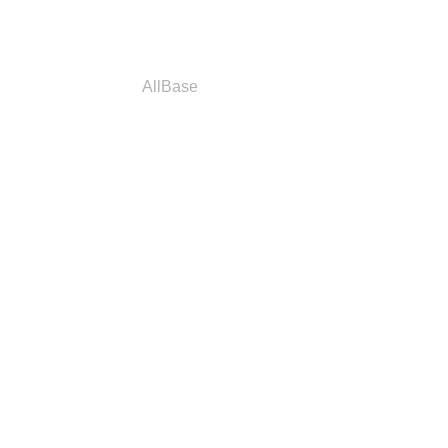
a
Parceiros
AllBase