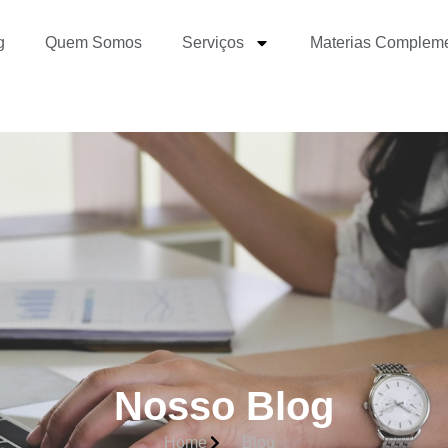
g
Quem Somos
Serviços
Materias Complem
Nosso Blog
Home
Blog