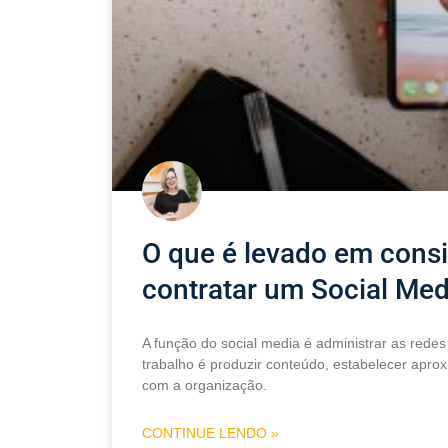
O que é levado em cons
contratar um Social Med
A função do social media é administrar as rede
trabalho é produzir conteúdo, estabelecer aprox
com a organização.
CONTINUE LENDO »