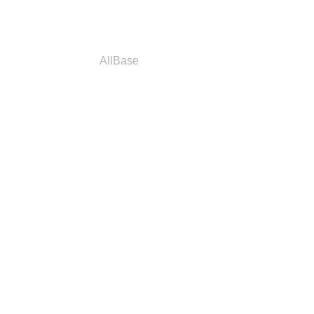
a
Parceiros
AllBase