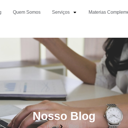
g
Quem Somos
Serviços
Materias Complem
Nosso Blog
Home
Blog