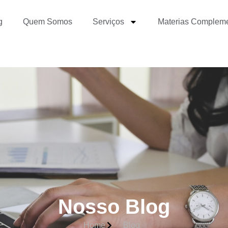
g
Quem Somos
Serviços
Materias Complem
Nosso Blog
Home
Blog