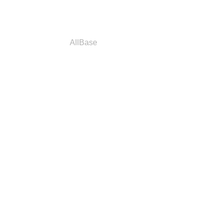
a
Parceiros
AllBase