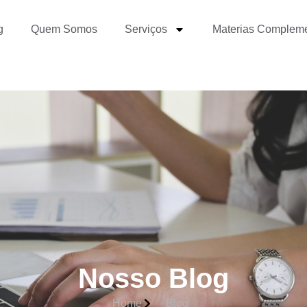
g
Quem Somos
Serviços
Materias Complem
Nosso Blog
Home
Blog