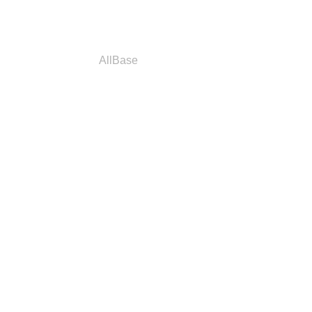
a
Parceiros
AllBase