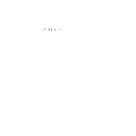
a
Parceiros
AllBase