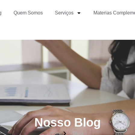
g
Quem Somos
Serviços
Materias Complem
Nosso Blog
Home
Blog