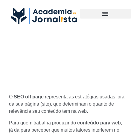
Materias Complementares
SEO off page: descubra a
relevância de pensar em
fatores off page
O
SEO off page
representa as estratégias usadas fora
da sua página (site), que determinam o quanto de
relevância seu conteúdo tem na web.
Para quem trabalha produzindo
conteúdo para web
,
já dá para perceber que muitos fatores interferem no