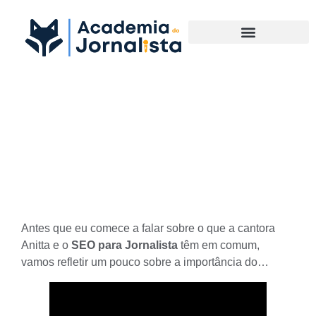
Materias Complementares
O que a cantora Anitta e o
SEO para Jornalista têm em
comum
Antes que eu comece a falar sobre o que a cantora
Anitta e o
SEO para Jornalista
têm em comum,
vamos refletir um pouco sobre a importância do…