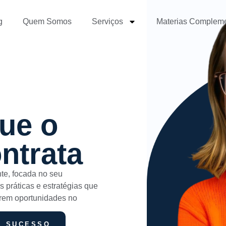
g
Quem Somos
Serviços
Materias Complem
que o
ntrata
nte, focada no seu
 práticas e estratégias que
arem oportunidades no
E SUCESSO