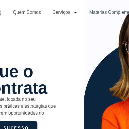
g
Quem Somos
Serviços
Materias Complem
que o
ntrata
nte, focada no seu
 práticas e estratégias que
arem oportunidades no
E SUCESSO