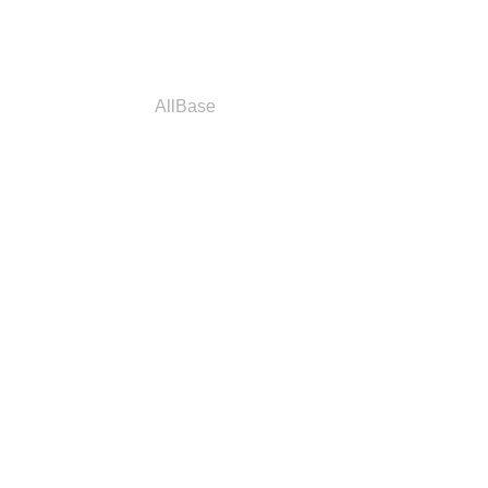
a
Parceiros
AllBase