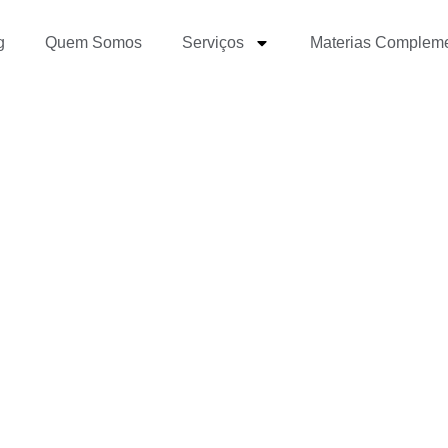
g
Quem Somos
Serviços
Materias Complem
as que desejam aprende
r, mas não sabem por o