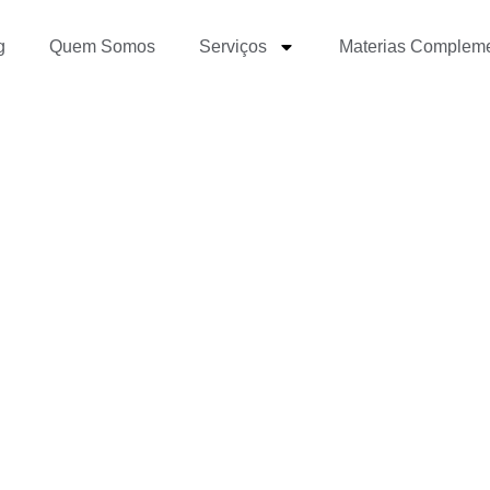
g
Quem Somos
Serviços
Materias Complem
ntre Notícia e Reportag