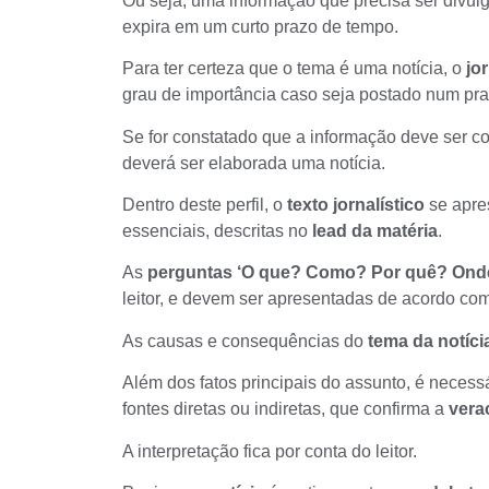
Ou seja, uma informação que precisa ser divulg
expira em um curto prazo de tempo.
Para ter certeza que o tema é uma notícia, o
jor
grau de importância
caso seja postado num pra
Se for constatado que a informação deve ser co
deverá ser elaborada uma notícia.
Dentro deste perfil, o
texto jornalístico
se apre
essenciais, descritas no
lead da matéria
.
As
perguntas ‘O que? Como? Por quê? On
leitor, e devem ser apresentadas de acordo com
As causas e consequências do
tema da notíci
Além dos fatos principais do assunto, é neces
fontes diretas ou indiretas, que confirma a
vera
A interpretação fica por conta do leitor.