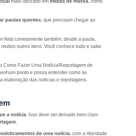
tual
mais utilizado em
mídias de massa
, como
ar
pautas
quentes
, que precisam chegar ao
er feita corretamente também, desde a pauta,
 muitos outros itens. Você conhece tudo e sabe
o Como Fazer Uma Notícia/Reportagem de
 nenhum ponto e possa entender como as
elaboração das notícias e reportagens.
gem
e a notícia
. Isso deve ser deixado bem claro
ortagem
.
esdobramentos de uma notícia
, com a liberdade