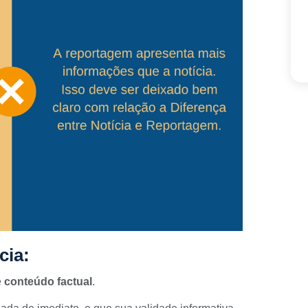
cia:
e
conteúdo factual
.