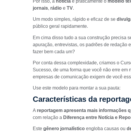
Por isso, a
notícia
é praticamente o
modelo tex
jornais
,
rádio
e
TV
.
Um modo simples, rápido e eficaz de se
divulg
público geral rapidamente.
Em cima disso tudo a sua construção precisa s
apuração
,
entrevistas
, os padrões de redação e
fazer bem cada um?
Por conta dessa complexidade, criamos o
Curs
Sucesso
, de uma forma que você não erre em
empresas de comunicação exigem de você essa 
Use este modelo para montar a sua pauta:
Características da reporta
A
reportagem apresenta mais informações qu
com relação a
Diferença entre Notícia e Rep
Este
gênero jornalístico
engloba causas ou
d