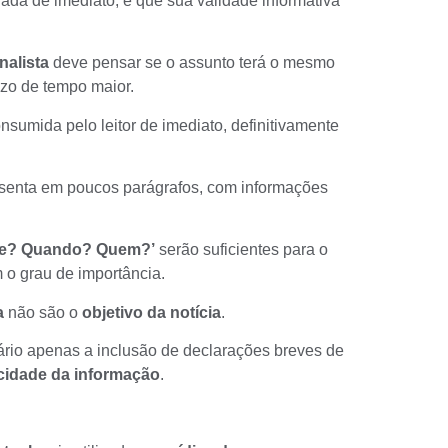
ada de imediato, e que sua validade informativa
nalista
deve pensar se o assunto terá o mesmo
zo de tempo maior.
nsumida pelo leitor de imediato, definitivamente
senta em poucos parágrafos, com informações
de? Quando? Quem?’
serão suficientes para o
 o grau de importância.
a
não são o
objetivo da notícia
.
sário apenas a inclusão de declarações breves de
cidade da informação
.