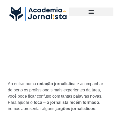
Materias Complementares
Conheça os Jargões
Jornalísticos mais utilizados
na Profissão
Ao entrar numa
redação
jornalística
e acompanhar
de perto os
profissionais mais experientes da área,
você pode ficar confuso com tantas palavras novas.
Para ajudar o
foca
–
o jornalista recém formado
,
iremos apresentar alguns
jargões jornalísticos
.