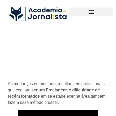
Materias Complementares
Conheça os pontos positivos
e negativos de ser um
Freelancer
As mudanças no mercado, resultam em profissionais
que cogitam
ser um Freelancer
. A
dificuldade de
recém formados
em se estabelecer na área também
fazem esse método crescer.