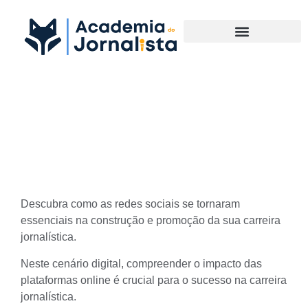
Materias Complementares
O papel das redes sociais na
Carreira Jornalística
Descubra como as redes sociais se tornaram
essenciais na construção e promoção da sua
carreira
jornalística.
Neste cenário digital, compreender o impacto das
plataformas online é crucial para o sucesso na carreira
jornalística.