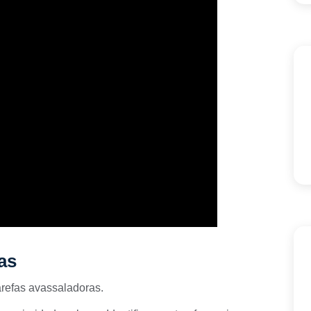
as
arefas avassaladoras.