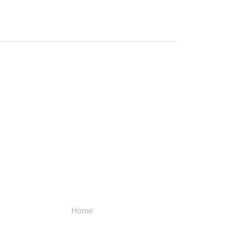
Menu
Categori
Home