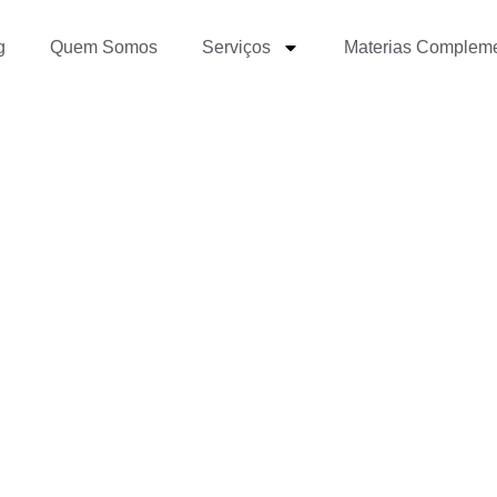
g
Quem Somos
Serviços
Materias Complem
iar tempo com eficiênc
iniciantes