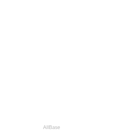
a
Parceiros
AllBase