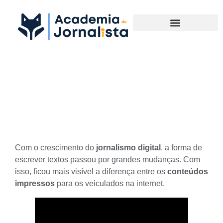
Materias Complementares
Texto para Web: o que o
Diferencia dos Impressos?
Com o crescimento do
jornalismo digital
, a forma de
escrever textos passou por grandes mudanças. Com
isso, ficou mais visível a diferença entre os
conteúdos
impressos
para os veiculados na internet.