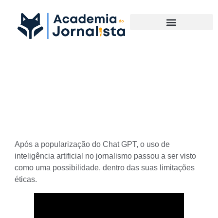
Materias Complementares
O uso da inteligência
artificial no jornalismo
Após a popularização do
Chat GPT
, o uso de
inteligência artificial no jornalismo passou a ser visto
como uma possibilidade, dentro das suas limitações
éticas.