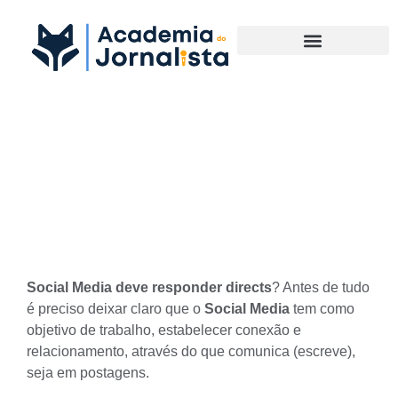
Materias Complementares
O Social Media deve
responder directs e
comentários dos clientes?
Social Media
deve responder directs
? Antes de tudo
é preciso deixar claro que o
Social Media
tem como
objetivo de trabalho, estabelecer conexão e
relacionamento, através do que comunica (escreve),
seja em postagens.